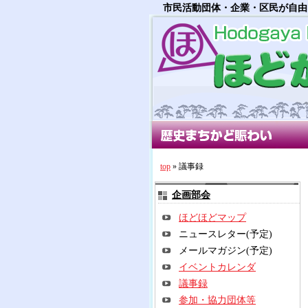
市民活動団体・企業・区民が自由
歴史まちかど賑わい部会
多世
top
» 議事録
企画部会
ほどほどマップ
ニュースレター(予定)
メールマガジン(予定)
イベントカレンダ
議事録
参加・協力団体等