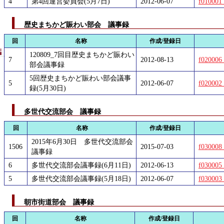
4
第4回運営委員会(5月7日)
2012-06-07
f010001
歴史まちかど賑わい部会 議事録
回
名称
作成/登録日
120809_7回目歴史まちかど賑わい
7
2012-08-13
f020006
部会議事録
5回歴史まちかど賑わい部会議事
5
2012-06-07
f020002
録(5月30日)
多世代交流部会 議事録
回
名称
作成/登録日
2015年6月30日 多世代交流部会
1506
2015-07-03
f030008
議事録
6
多世代交流部会議事録(6月11日)
2012-06-13
f030005
5
多世代交流部会議事録(5月18日)
2012-06-07
f030003
朝市街道部会 議事録
回
名称
作成/登録日