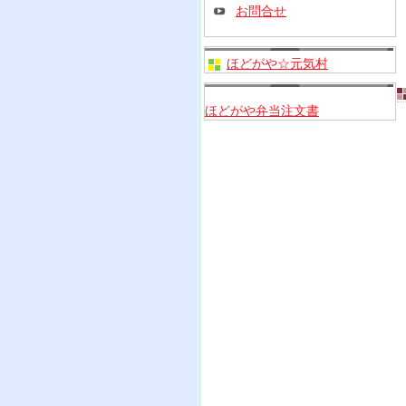
お問合せ
ほどがや☆元気村
ほどがや弁当注文書