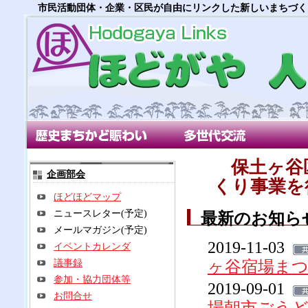
市民活動団体・企業・区民が自由にリンクした新しいまちづく
歴史まちかど賑わい部会
多世代交流部会
朝市
保土ヶ谷
企画部会
くり事業を
ほどほどマップ
ニュースレター(予定)
最新のお知ら
メールマガジン(予定)
2019-11-03
イベントカレンダ
議事録
ヶ谷宿場ま
参加・協力団体等
2019-09-01
お問合せ