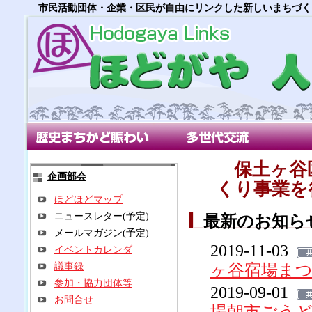
市民活動団体・企業・区民が自由にリンクした新しいまちづく
歴史まちかど賑わい部会
多世代交流部会
朝市
保土ヶ谷
企画部会
くり事業を
ほどほどマップ
ニュースレター(予定)
最新のお知ら
メールマガジン(予定)
2019-11-03
イベントカレンダ
議事録
ヶ谷宿場ま
参加・協力団体等
2019-09-01
お問合せ