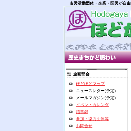
市民活動団体・企業・区民が自由
歴史まちかど賑わい部会
多世
企画部会
ほどほどマップ
ニュースレター(予定)
メールマガジン(予定)
イベントカレンダ
議事録
参加・協力団体等
お問合せ