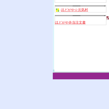
ほどがや☆元気村
ほどがや弁当注文書