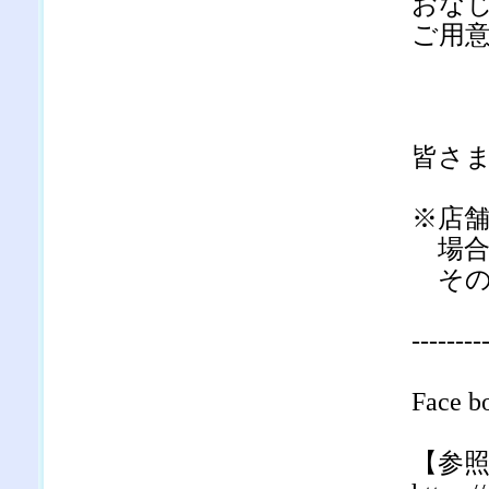
おな
ご用
皆さ
※店
場合
その
--------
Face
【参照】