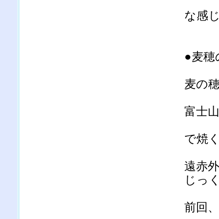
な感
●麦穂
麦の
富士
で焼
遠赤
じっ
前回