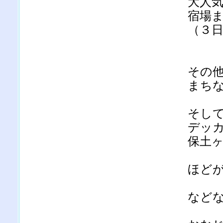
大人
宿場
（３
その
まち
そし
デッ
保土
ほど
など