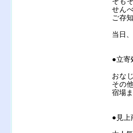
そも
せん
ご存
当日
●立寄
おな
その
宿場
●見上