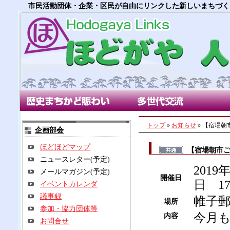
市民活動団体・企業・区民が自由にリンクした新しいまちづく
歴史まちかど賑わい部会
多世代交流部会
朝市
トップ
»
お知らせ
» 【宿場
企画部会
ほどほどマップ
【宿場朝市
ニュースレター(予定)
2019
メールマガジン(予定)
開催日
日 1
イベントカレンダ
議事録
帷子
場所
参加・協力団体等
今月
内容
お問合せ