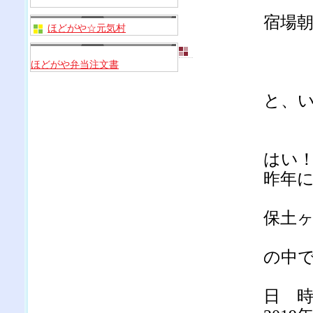
宿場
ほどがや☆元気村
ほどがや弁当注文書
と、
はい
昨年
保土
の中
日 