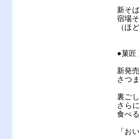
新そ
宿場
（ほ
●菓匠
新発
さつ
裏ご
さら
食べ
「お