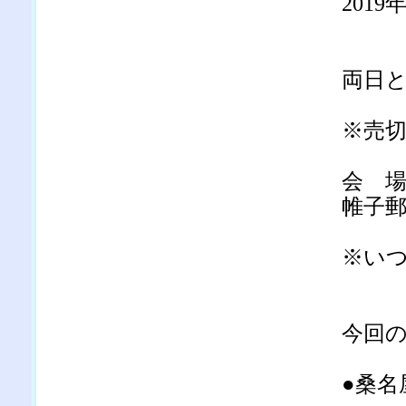
201
11
両日とも
※売
会 
帷子
※い
今回
●桑名