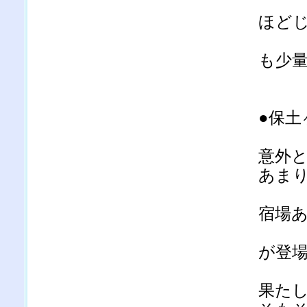
ほど
も少
●保土
意外
あま
宿場
が登
果た