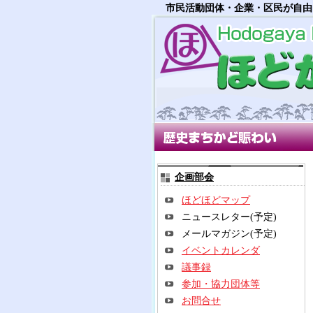
市民活動団体・企業・区民が自由
歴史まちかど賑わい部会
多世
企画部会
ほどほどマップ
ニュースレター(予定)
メールマガジン(予定)
イベントカレンダ
議事録
参加・協力団体等
お問合せ