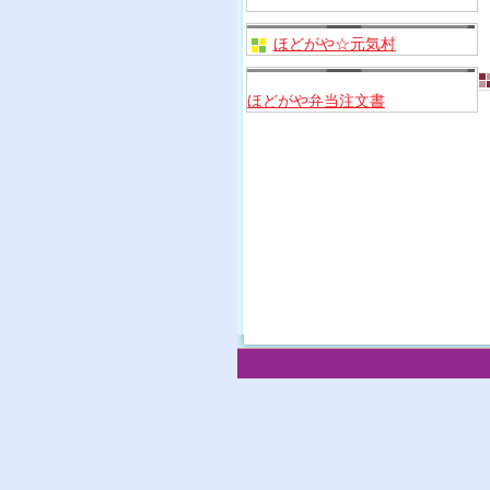
ほどがや☆元気村
ほどがや弁当注文書