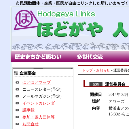
市民活動団体・企業・区民が自由にリンクした新しいまちづく
歴史まちかど賑わい部会
多世代交流部会
朝市
トップ
»
お知らせ
» 運営委員
企画部会
ほどほどマップ
運営委員会
ニュースレター(予定)
開催日
2014年0
メールマガジン(予定)
場所
アワーズ
イベントカレンダ
内容
横浜市との
議事録
15:30か
参加・協力団体等
お問合せ