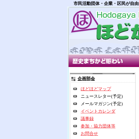
市民活動団体・企業・区民が自由
歴史まちかど賑わい部会
多世
企画部会
ほどほどマップ
ニュースレター(予定)
メールマガジン(予定)
イベントカレンダ
議事録
参加・協力団体等
お問合せ