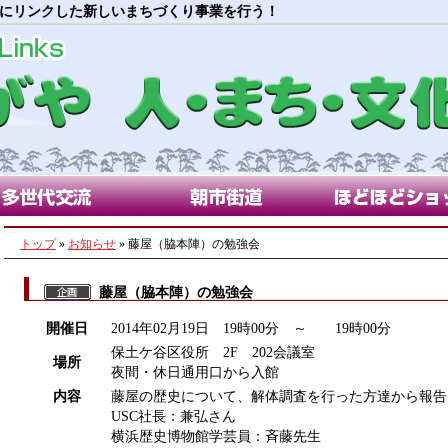
にリンクした新しいまちづくり事業を行う！
代交流部会
朝市街道部会
ほどほどショップ
トップ
»
お知らせ
» 藤屋（脇本陣）の勉強会
藤屋（脇本陣）の勉強会
開催日
2014年02月19日 19時00分 ～ 19時00分
保土ケ谷区役所 2F 202会議室
場所
夜間・休日通用口から入館
内容
藤屋の歴史について、解体調査を行った方達から報告
USC社長：兼弘さん
横浜歴史博物館学芸員：斉藤先生