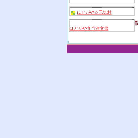
ほどがや☆元気村
ほどがや弁当注文書