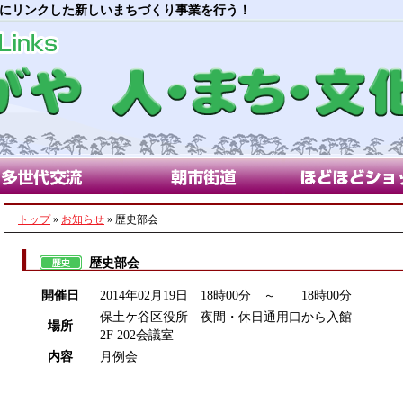
にリンクした新しいまちづくり事業を行う！
代交流部会
朝市街道部会
ほどほどショップ
トップ
»
お知らせ
» 歴史部会
歴史部会
開催日
2014年02月19日 18時00分 ～ 18時00分
保土ケ谷区役所 夜間・休日通用口から入館
場所
2F 202会議室
内容
月例会