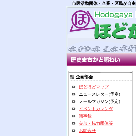
市民活動団体・企業・区民が自由
歴史まちかど賑わい部会
多世
企画部会
ほどほどマップ
ニュースレター(予定)
メールマガジン(予定)
イベントカレンダ
議事録
参加・協力団体等
お問合せ