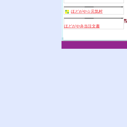
ほどがや☆元気村
ほどがや弁当注文書