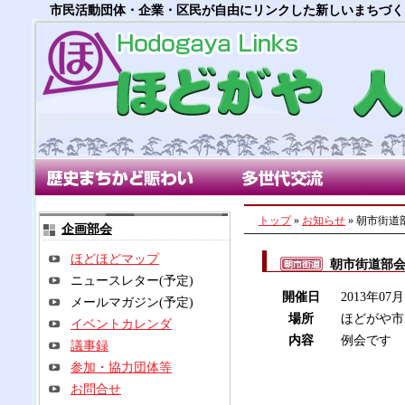
市民活動団体・企業・区民が自由にリンクした新しいまちづく
歴史まちかど賑わい部会
多世代交流部会
朝市
トップ
»
お知らせ
» 朝市街道
企画部会
ほどほどマップ
朝市街道部
ニュースレター(予定)
開催日
2013年07
メールマガジン(予定)
場所
ほどがや市
イベントカレンダ
内容
例会です
議事録
参加・協力団体等
お問合せ