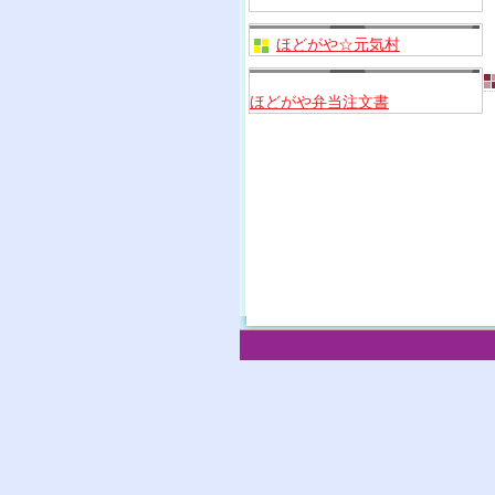
ほどがや☆元気村
ほどがや弁当注文書