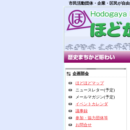
市民活動団体・企業・区民が自由
歴史まちかど賑わい部会
多世
企画部会
ほどほどマップ
ニュースレター(予定)
メールマガジン(予定)
イベントカレンダ
議事録
参加・協力団体等
お問合せ