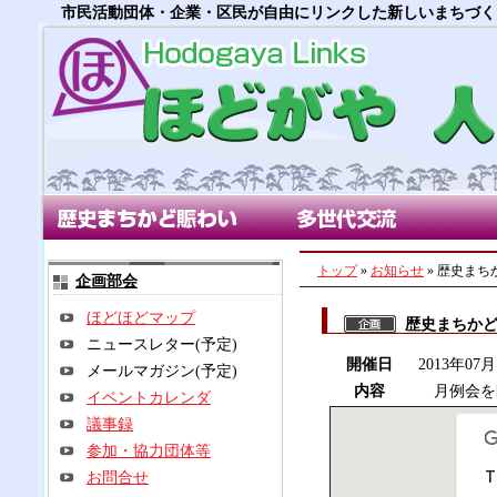
市民活動団体・企業・区民が自由にリンクした新しいまちづく
歴史まちかど賑わい部会
多世代交流部会
朝市
トップ
»
お知らせ
» 歴史ま
企画部会
ほどほどマップ
歴史まちか
ニュースレター(予定)
開催日
2013年07
メールマガジン(予定)
内容
月例会を
イベントカレンダ
議事録
参加・協力団体等
T
お問合せ