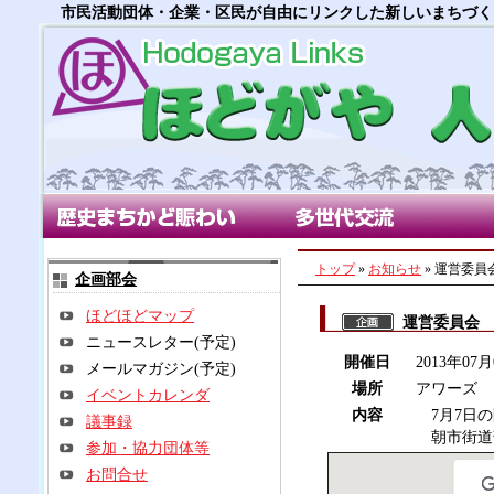
市民活動団体・企業・区民が自由にリンクした新しいまちづく
歴史まちかど賑わい部会
多世代交流部会
朝市
トップ
»
お知らせ
» 運営委員
企画部会
ほどほどマップ
運営委員会
ニュースレター(予定)
開催日
2013年07
メールマガジン(予定)
場所
アワーズ
イベントカレンダ
内容
7月7日の
議事録
朝市街道
参加・協力団体等
お問合せ