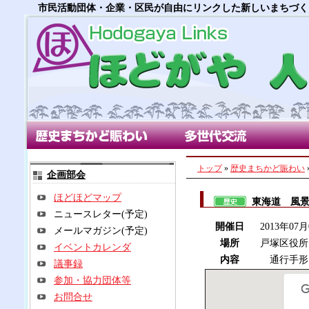
市民活動団体・企業・区民が自由にリンクした新しいまちづく
歴史まちかど賑わい部会
多世代交流部会
朝市
トップ
»
歴史まちかど賑わい
企画部会
ほどほどマップ
東海道 風
ニュースレター(予定)
開催日
2013年07
メールマガジン(予定)
場所
戸塚区役所
イベントカレンダ
内容
通行手形
議事録
参加・協力団体等
お問合せ