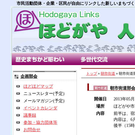
市民活動団体・企業・区民が自由にリンクした新しいまちづく
歴史まちかど賑わい部会
多世代交流部会
朝市
トップ
»
朝市街道
» 朝市街道
企画部会
ほどほどマップ
朝市街道部
ニュースレター(予定)
開催日
2013年05
メールマガジン(予定)
場所
ほどがや市
イベントカレンダ
内容
前半は、宿
議事録
内容は、6
参加・協力団体等
後半（15
お問合せ