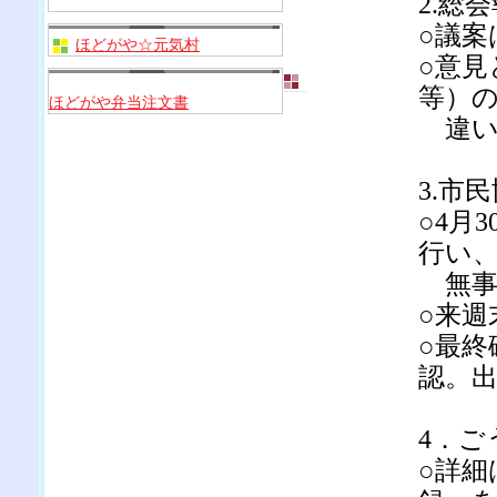
2.総
○議案
ほどがや☆元気村
○意
等）
ほどがや弁当注文書
違い
3.市
○4月
行い
無事
○来
○最終
認。
4．ご
○詳細