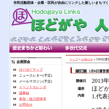
市民活動団体・企業・区民が自由にリンクした新しいまちづく
歴史まちかど賑わい部会
多世代交流部会
朝市
トップ
»
お知らせ
» 5月8日
企画部会
ほどほどマップ
5月8日運営
ニュースレター(予定)
2013
開催日
メールマガジン(予定)
イベントカレンダ
ほど
場所
議事録
1.代
内容
参加・協力団体等
お問合せ