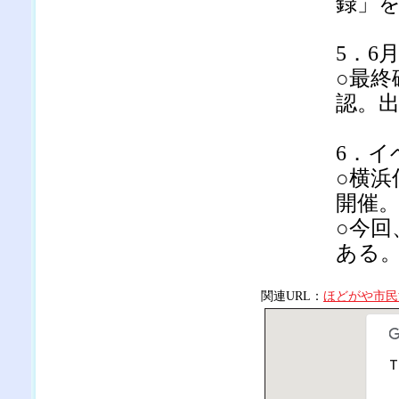
録」
5．6
○最終
認。
6．イ
○横浜
開催
○今
ある
関連URL：
ほどがや市民
T