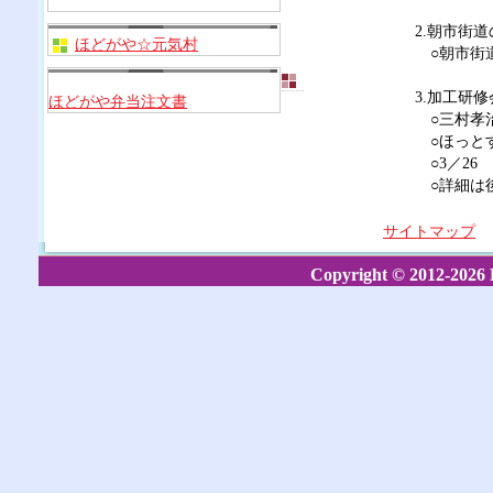
2.朝市街
ほどがや☆元気村
○朝市街
3.加工研
ほどがや弁当注文書
○三村孝
○ほっとす
○3／26
○詳細は後
サイトマップ
Copyright © 2012-2026 