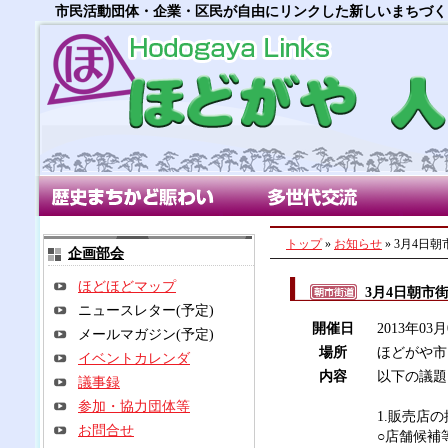
市民活動団体・企業・区民が自由にリンクした新しいまちづく
歴史まちかど賑わい部会
多世代交流部会
朝市
トップ
»
お知らせ
» 3月4日
企画部会
ほどほどマップ
3月4日朝市
ニュースレター(予定)
開催日
2013年0
メールマガジン(予定)
場所
ほどがや市
イベントカレンダ
内容
以下の議題
議事録
参加・協力団体等
1.販売店
お問合せ
○店舗候補