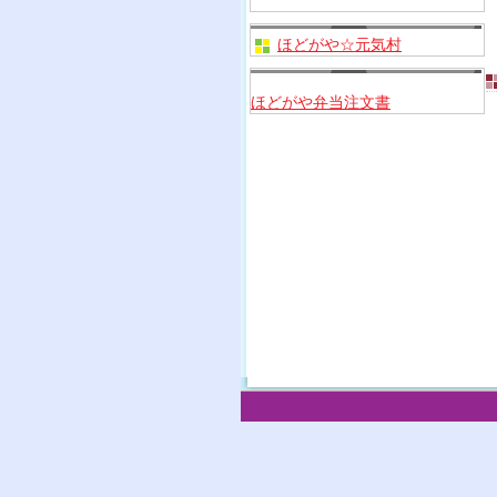
ほどがや☆元気村
ほどがや弁当注文書