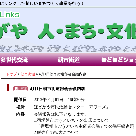
にリンクした新しいまちづくり事業を行う！
代交流部会
朝市街道部会
ほどほどショップ
トップ
»
朝市街道
» 4月1日朝市街道部会会議内容
4月1日朝市街道部会会議内容
開催日
2013年04月01日 16時30分
場所
ほどがや市民活動センター「アワーズ」
内容
会議報告は以下となります。
1.宿場朝市ごうどいちへの出店について
○「宿場朝市ごうどいち主催者会議」での議事録参照
2.販売店の拡大について