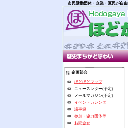
市民活動団体・企業・区民が自由
歴史まちかど賑わい部会
多世
企画部会
ほどほどマップ
ニュースレター(予定)
メールマガジン(予定)
イベントカレンダ
議事録
参加・協力団体等
お問合せ