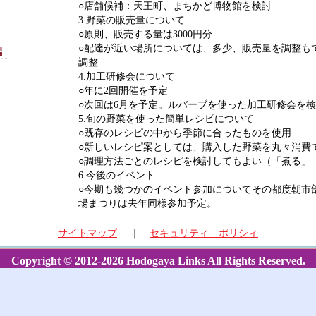
○店舗候補：天王町、まちかど博物館を検討
3.野菜の販売量について
○原則、販売する量は3000円分
○配達が近い場所については、多少、販売量を調整も
調整
4.加工研修会について
○年に2回開催を予定
○次回は6月を予定。ルバーブを使った加工研修会を
5.旬の野菜を使った簡単レシピについて
○既存のレシピの中から季節に合ったものを使用
○新しいレシピ案としては、購入した野菜を丸々消費
○調理方法ごとのレシピを検討してもよい（「煮る」
6.今後のイベント
○今期も幾つかのイベント参加についてその都度朝市
場まつりは去年同様参加予定。
サイトマップ
｜
セキュリティ ポリシィ
Copyright © 2012-2026 Hodogaya Links All Rights Reserved.