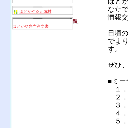
ほどがや
なたで
ほどがや☆元気村
情報
ほどがや弁当注文書
日頃
でよ
す。
ぜひ
■ミー
１．
２．
３．
４．
５．