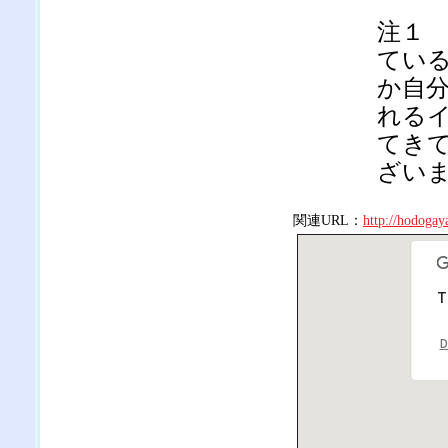
注１
てい
か自
れる
てき
ざい
関連URL：
http://hodogaya
T
D