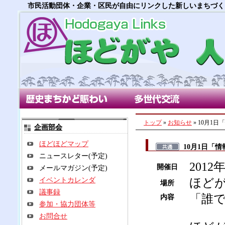
市民活動団体・企業・区民が自由にリンクした新しいまちづく
歴史まちかど賑わい部会
多世代交流部会
朝市
トップ
»
お知らせ
» 10月
企画部会
ほどほどマップ
10月1日「
ニュースレター(予定)
201
開催日
メールマガジン(予定)
イベントカレンダ
ほど
場所
議事録
「誰
内容
参加・協力団体等
お問合せ