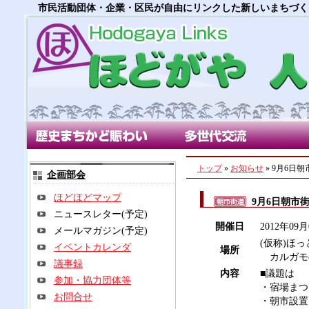
市民活動団体・企業・区民が自由にリンクした新しいまちづく
歴史まちかど賑わい部会
多世代交流部会
朝市
トップ
»
お知らせ
» 9月6日
企画部会
ほどほどマップ
9月6日朝市
ニュースレター(予定)
開催日
2012年09
メールマガジン(予定)
(仮称)ほ
イベントカレンダ
場所
カルガモの
議事録
内容
■議題は
参加・協力団体等
・宿場まつ
お問合せ
・朝市設置