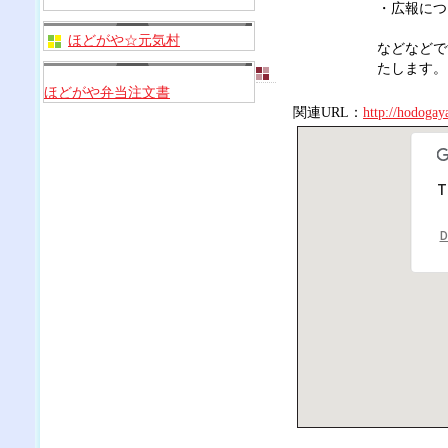
・広報につ
ほどがや☆元気村
などなどで
たします。
ほどがや弁当注文書
関連URL：
http://hodogaya
T
D