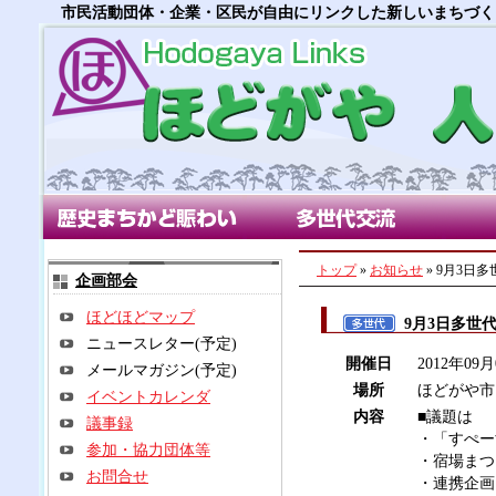
市民活動団体・企業・区民が自由にリンクした新しいまちづく
歴史まちかど賑わい部会
多世代交流部会
朝市
トップ
»
お知らせ
» 9月3日
企画部会
ほどほどマップ
9月3日多世
ニュースレター(予定)
開催日
2012年09
メールマガジン(予定)
場所
ほどがや市
イベントカレンダ
内容
■議題は
議事録
・「すぺー
参加・協力団体等
・宿場まつ
お問合せ
・連携企画