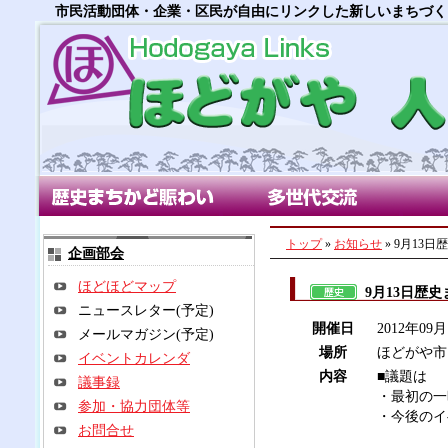
市民活動団体・企業・区民が自由にリンクした新しいまちづく
歴史まちかど賑わい部会
多世代交流部会
朝市
トップ
»
お知らせ
» 9月13
企画部会
ほどほどマップ
9月13日歴
ニュースレター(予定)
開催日
2012年09
メールマガジン(予定)
場所
ほどがや市
イベントカレンダ
内容
■議題は
議事録
・最初の一
参加・協力団体等
・今後のイ
お問合せ