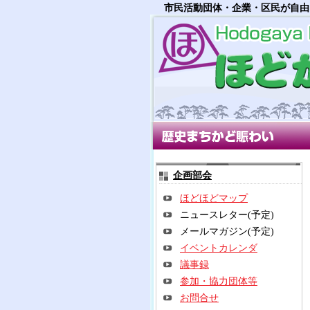
市民活動団体・企業・区民が自由
歴史まちかど賑わい部会
多世
企画部会
ほどほどマップ
ニュースレター(予定)
メールマガジン(予定)
イベントカレンダ
議事録
参加・協力団体等
お問合せ