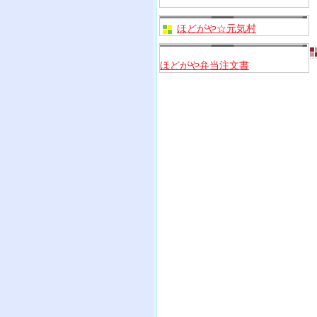
ほどがや☆元気村
ほどがや弁当注文書