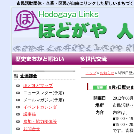
市民活動団体・企業・区民が自由にリンクした新しいまちづく
歴史まちかど賑わい部会
多世代交流部会
朝市
トップ
»
お知らせ
» 8月9
企画部会
ほどほどマップ
8月9日歴史
ニュースレター(予定)
開催日
2012年08
メールマガジン(予定)
場所
市民活動セ
イベントカレンダ
内容
内容は、
議事録
■18:00～
参加・協力団体等
■19:00
お問合せ
です。皆様