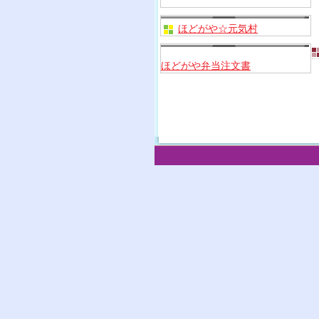
ほどがや☆元気村
ほどがや弁当注文書