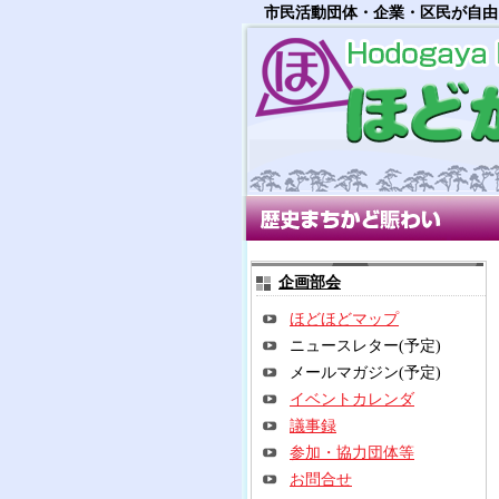
市民活動団体・企業・区民が自由
歴史まちかど賑わい部会
多世
企画部会
ほどほどマップ
ニュースレター(予定)
メールマガジン(予定)
イベントカレンダ
議事録
参加・協力団体等
お問合せ