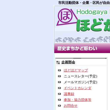
市民活動団体・企業・区民が自由
歴史まちかど賑わい部会
多世
企画部会
ほどほどマップ
ニュースレター(予定)
メールマガジン(予定)
イベントカレンダ
議事録
参加・協力団体等
お問合せ