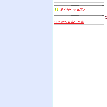
ほどがや☆元気村
ほどがや弁当注文書