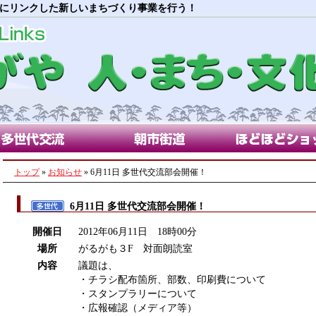
にリンクした新しいまちづくり事業を行う！
代交流部会
朝市街道部会
ほどほどショップ
トップ
»
お知らせ
» 6月11日 多世代交流部会開催！
6月11日 多世代交流部会開催！
開催日
2012年06月11日 18時00分
場所
がるがも３F 対面朗読室
内容
議題は、
・チラシ配布箇所、部数、印刷費について
・スタンプラリーについて
・広報確認（メディア等）