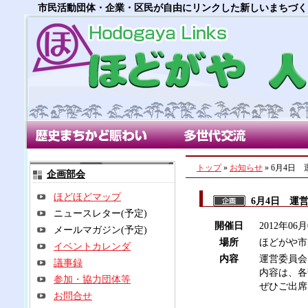
市民活動団体・企業・区民が自由にリンクした新しいまちづく
歴史まちかど賑わい部会
多世代交流部会
朝市
トップ
»
お知らせ
» 6月4日
企画部会
ほどほどマップ
6月4日 運
ニュースレター(予定)
開催日
2012年06
メールマガジン(予定)
場所
ほどがや市
イベントカレンダ
内容
運営委員会
議事録
内容は、各
参加・協力団体等
ぜひご出席
お問合せ