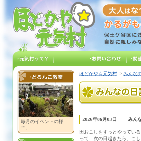
大人はなつ
ほどがや☆元気村
保土ケ谷区に残る
元気村って？
お問い合わせ
関
ほどがや☆元気村
>
みんなの
どろんこ教室
みんなの日記
2026年06月03日
みんな
毎月のイベントの様
子。
田おこしをずっとやっている
って、次の日起きたら、こし