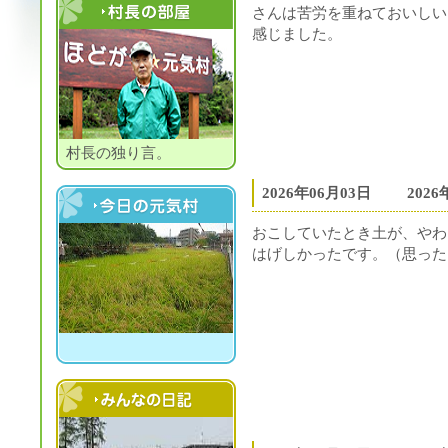
さんは苦労を重ねておいしい
感じました。
村長の部屋
村長の独り言。
2026年06月03日
202
今日の元気村
おこしていたとき土が、やわ
はげしかったです。（思った
村民の日記