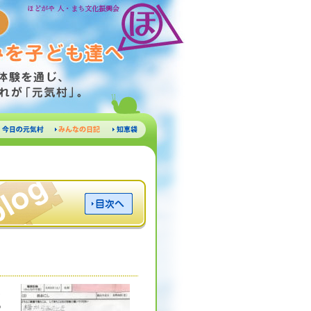
で、大地のめぐみを子ども達へ
通じ、自然に親しみながら食育の一端
気村」。
今日の元
みんなの
知恵
気村
日記
袋
目次へ
こ
っ