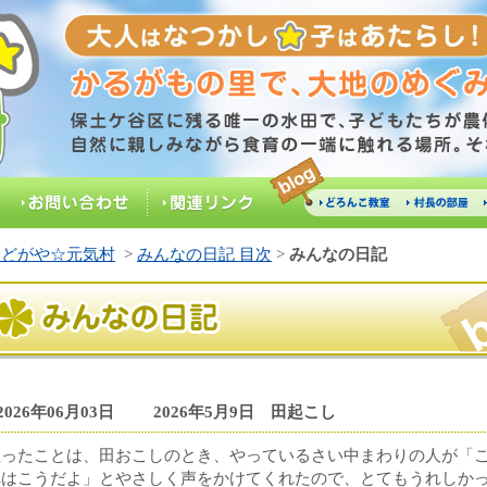
大人はなつかし☆子はあたらし！かるがもの里
保土ケ谷区に残る唯一の水田で、子どもたちが農体験を
に触れる場所。それが「元
どろんこ
村長の
お問い合わせ
関連リンク
教室
部屋
ほどがや☆元気村
>
みんなの日記 目次
>
みんなの日記
みんなの日記
2026年06月03日
2026年5月9日 田起こし
思ったことは、田おこしのとき、やっているさい中まわりの人が「
れはこうだよ」とやさしく声をかけてくれたので、とてもうれしか