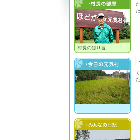
村長の部屋
村長の独り言。
今日の元気村
村民の日記