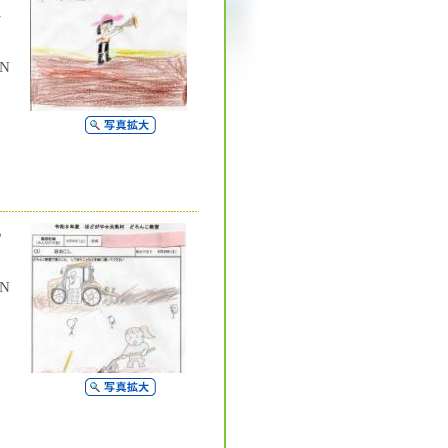
し
N
写真拡大
っ
N
写真拡大