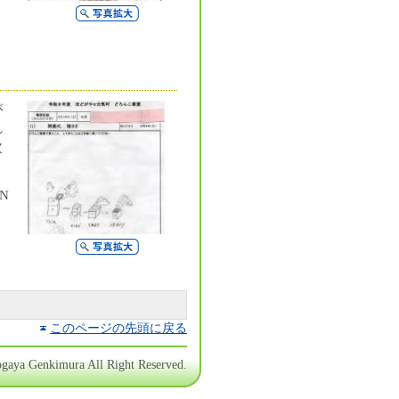
写真拡大
が
れ
次
N
写真拡大
このページの先頭に戻る
gaya Genkimura All Right Reserved.