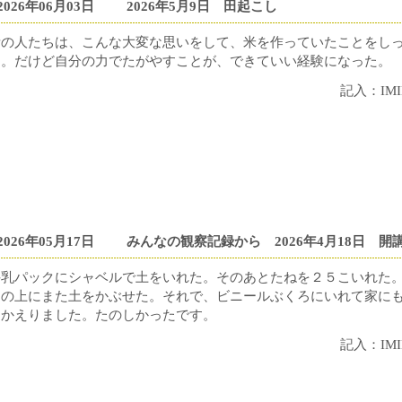
2026年06月03日
2026年5月9日 田起こし
昔の人たちは、こんな大変な思いをして、米を作っていたことをし
た。だけど自分の力でたがやすことが、できていい経験になった。
記入：IMI
2026年05月17日
みんなの観察記録から 2026年4月18日 開
牛乳パックにシャベルで土をいれた。そのあとたねを２５こいれた
その上にまた土をかぶせた。それで、ビニールぶくろにいれて家に
ちかえりました。たのしかったです。
記入：IMI