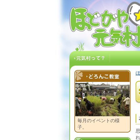
ほどがや☆元気村
元気村って？
どろんこ教室
毎月のイベントの様
子。