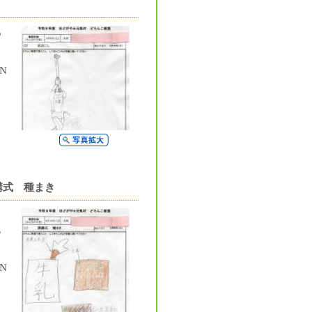
っ
N
写真拡大
講式 種まき
。
も
N