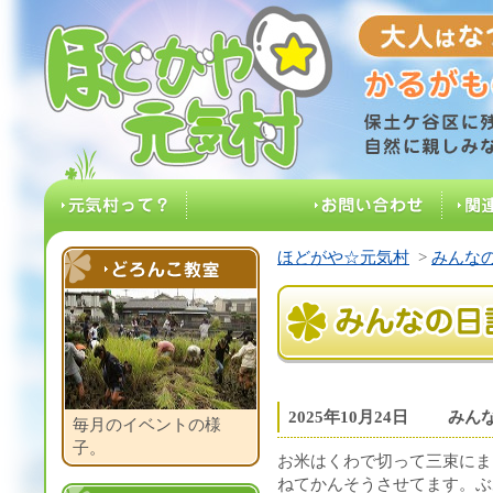
大人はなつ
ほどがや☆元気村
保土ケ谷区に残る
元気村って？
お問い合わせ
関
ほどがや☆元気村
>
みんなの
どろんこ教室
みんなの日記
2025年10月24日
みんな
毎月のイベントの様
子。
お米はくわで切って三束にま
ねてかんそうさせてます。ぶ