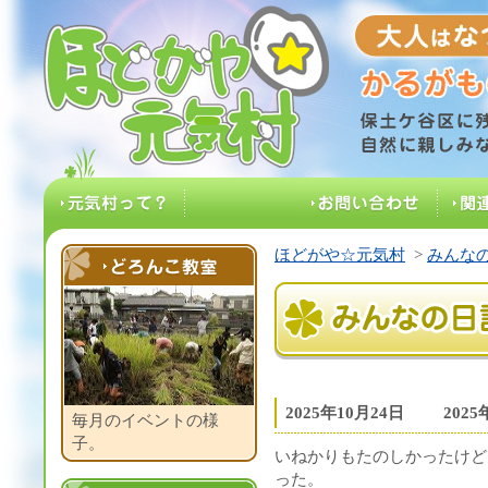
大人はなつ
ほどがや☆元気村
保土ケ谷区に残る
元気村って？
お問い合わせ
関
ほどがや☆元気村
>
みんなの
どろんこ教室
みんなの日記
2025年10月24日
202
毎月のイベントの様
子。
いねかりもたのしかったけど
った。