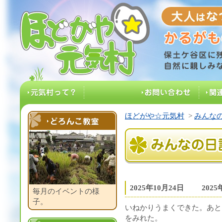
大人はなつ
ほどがや☆元気村
保土ケ谷区に残る
元気村って？
お問い合わせ
関
ほどがや☆元気村
>
みんなの
どろんこ教室
みんなの日記
2025年10月24日
202
毎月のイベントの様
子。
いねかりうまくできた。あと
をみれた。