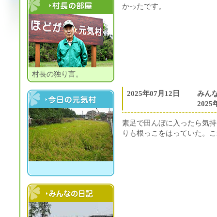
かったです。
村長の部屋
村長の独り言。
2025年07月12日
みん
202
今日の元気村
素足で田んぼに入ったら気持
りも根っこをはっていた。こ
村民の日記