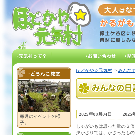
大人はなつ
ほどがや☆元気村
保土ケ谷区に残る
元気村って？
お問い合わせ
関
ほどがや☆元気村
>
みんなの
どろんこ教室
みんなの日記
2025年08月04日
202
毎月のイベントの様
子。
じゃがいもは思った量の２倍
夕かざりでは、かざったもの