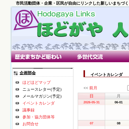
市民活動団体・企業・区民が自由にリンクした新しいまちづく
歴史まちかど賑わい部会
多世代交流部会
朝市
企画部会
イベントカレンダ
ほどほどマップ
<<
前月
ニュースレター(予定)
日
月
メールマガジン(予定)
2026-05-31
06-01
イベントカレンダ
議事録
参加・協力団体等
お問合せ
07
08